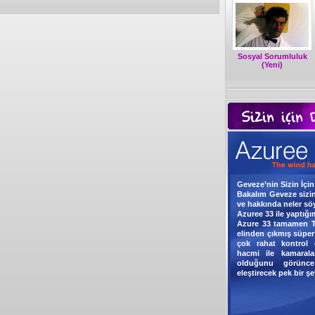
Sosyal Sorumluluk
(Yeni)
Geveze’nin Sizin İçi
Bakalım Geveze sizin
ve hakkında neler söy
Azuree 33 ile yaptığ
Azure 33 tamamen Tü
elinden çıkmış süper
çok rahat kontrol 
hacmi ile kamarala
olduğunu görünc
eleştirecek pek bir 