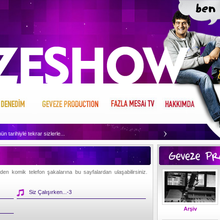
n tarihiyle tekrar sizlerle...
dinlemek için tıklayın...
Neler Denemiş merak ediyor musunuz, haydi tıklayın ve görün...
n komik telefon şakalarına bu sayfalardan ulaşabilirsiniz.
 merak ettikleriniz var mı, o zaman tıklayın ve öğrenin...
Siz Çalışırken...-3
Arşiv
n sizin için ne kopuyormuş biliyor musunuz, tıklayın ve öğrenin...