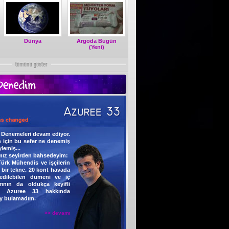
Dünya
Argoda Bugün
(Yeni)
n Denemeleri devam ediyor.
 için bu sefer ne denemiş
lemiş...
ımız seyirden bahsedeyim:
rk Mühendis ve işçilerin
 bir tekne. 20 kont havada
edilebilen dümeni ve iç
rının da oldukça keyifli
e Azuree 33 hakkında
şey bulamadım.
>> devamı