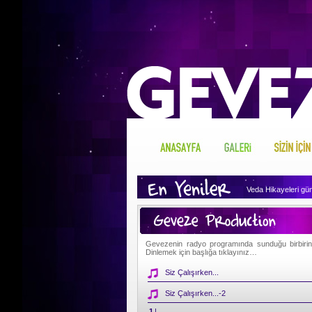
Veda Hikayeleri günü
Geveze'nin arşivini 
Geveze Sizin İçin 
Gevezenin radyo programında sunduğu birbirinde
Dinlemek için başlığa tıklayınız…
Geveze'nin hakkında
Siz Çalışırken...
Siz Çalışırken...-2
Geveze'nin gönlünde
1
|