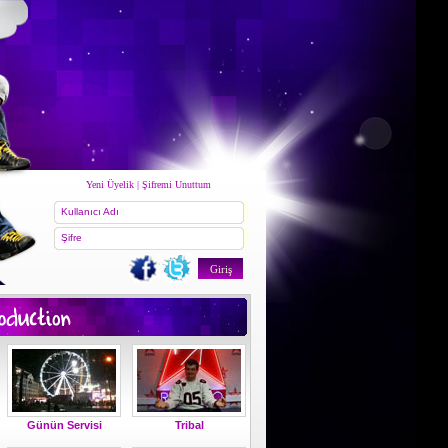
Yeni Üyelik
|
Şifremi Unuttum
Kullanıcı Adı
Şifre
Günün Servisi
Tribal