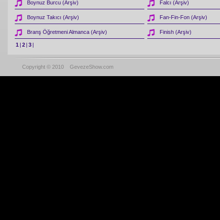
Boynuz Burcu (Arşiv)
Falcı (Arşiv)
Boynuz Takıcı (Arşiv)
Fan-Fin-Fon (Arşiv)
Branş Öğretmeni Almanca (Arşiv)
Finish (Arşiv)
1
|
2
|
3
|
Copyright © 2010 GevezeShow.com