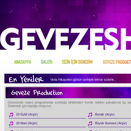
Veda Hikayeleri günün tarihiyle tekrar sizlerle...
Geveze'nin arşivini dinlemek için tıklayın...
Geveze Sizin İçin Neler Denemiş merak ediyor musunuz, h
Gevezenin radyo programında sunduğu birbirinden komik telefon şakalarına bu sayfa
Dinlemek için başlığa tıklayınız…
Geveze'nin hakkında merak ettikleriniz var mı, o zaman tı
20 Eylül (Arşiv)
Bunak (Arşiv)
20 Mart (Arşiv)
Büyük Numara (Arşiv)
Geveze'nin gönlünden sizin için ne kopuyormuş biliyor mu