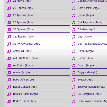
21 Mayıs (Arşiv)
Çağdaş Anlayışlı Erkek (
26 Haziran (Arşiv)
Cem Yılmaz (Arşiv)
27 Ağustos (Arşiv)
Çocuk (Arşiv)
28 Ağustos (Arşiv)
Çok İstiyorum (Arşiv)
30 Ağustos (Arşiv)
Cüzdan (Arşiv)
31 Ağustos (Arşiv)
Dayı (Arşiv)
Aç Ayı Oynamaz (Arşiv)
Deli Reşat Mustafa (Arşi
Amerikalı (Arşiv)
Doktor (Arşiv)
Askerlik Şubesi (Arşiv)
Domuz (Arşiv)
Av Partisi (Arşiv)
Doncu (Arşiv)
Avukat (Arşiv)
Duygusal (Arşiv)
Baba Oğul (Arşiv)
Eczacı (Arşiv)
Bekar Cansun (Arşiv)
Emniyet Müdürü (Arşiv)
Bisikletli Adam (Arşiv)
Eş Değiştirme (Arşiv)
Berk ve Bush (Arşiv)
Evin Hakimi Kadındır (Arş